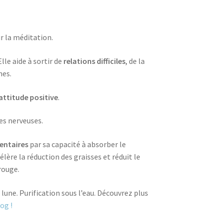
r la méditation.
lle aide à sortir de
relations difficiles
, de la
nes.
attitude positive
.
es nerveuses.
entaires
par sa capacité à absorber le
lère la réduction des graisses et réduit le
rouge.
a lune. Purification sous l’eau. Découvrez plus
log !