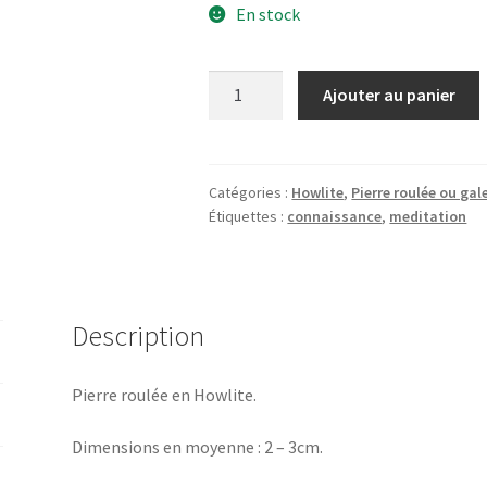
En stock
quantité
Ajouter au panier
de
Howlite
Catégories :
Howlite
,
Pierre roulée ou gal
Étiquettes :
connaissance
,
meditation
Description
Pierre roulée en Howlite.
Dimensions en moyenne : 2 – 3cm.