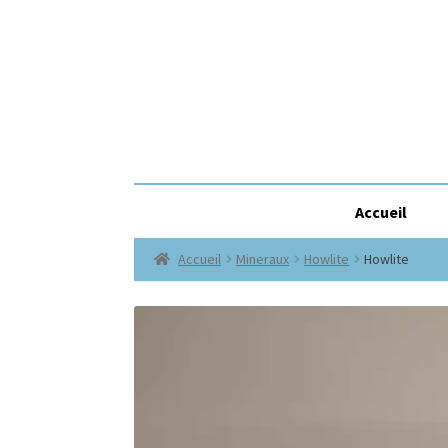
Accueil
Accueil
Mineraux
Howlite
Howlite