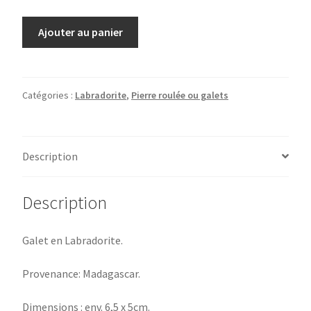
quantité
Ajouter au panier
de
Galet
Labradorite
Catégories :
Labradorite
,
Pierre roulée ou galets
Description
Description
Galet en Labradorite.
Provenance: Madagascar.
Dimensions : env. 6,5 x 5cm.