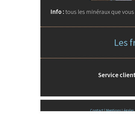
Info :
tous les minéraux que vous t
Les f
Service client
Contact |
Mentions Légales 