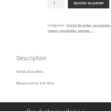
quantité
Ajouter au panier
de
Pointe
de
Cristal
Catégories :
Cristal de roche
,
Les pointes
coeurs, pyramides, pointes ...
de
roche
brute
Description
Vendu à la pièce.
Mesure entre 3 et 4cm.