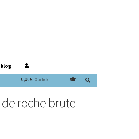
 blog
0,00€
0 article
l de roche brute