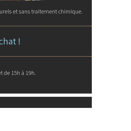
urels et sans traitement chimique.
chat !
t de 15h à 19h.
ue de Miss Larimar 2026
with WooCommerce
.