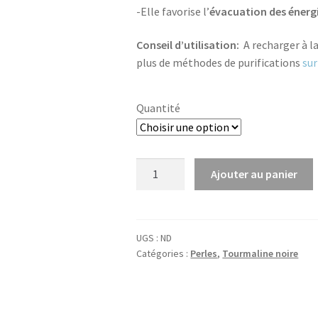
-Elle favorise l’
évacuation des énergi
Conseil d’utilisation:
A recharger à la
plus de méthodes de purifications
sur
Quantité
quantité
Ajouter au panier
de
Tourmaline
8mm
UGS :
ND
Catégories :
Perles
,
Tourmaline noire