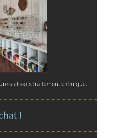
choisies
sur
la
page
du
produit
urels et sans traitement chimique.
chat !