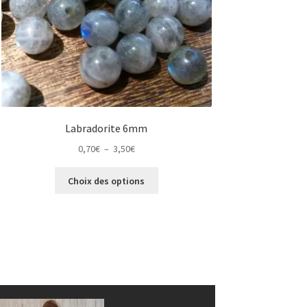
Labradorite 6mm
Plage
0,70
€
–
3,50
€
de
Ce
prix :
Choix des options
produit
0,70€
a
à
plusieurs
3,50€
variations.
Les
options
peuvent
être