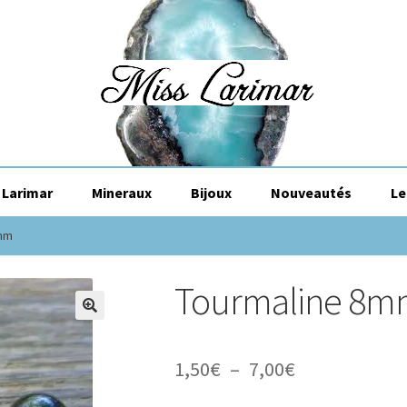
Larimar
Mineraux
Bijoux
Nouveautés
Le
8mm
Tourmaline 8
🔍
Plage
1,50
€
–
7,00
€
de