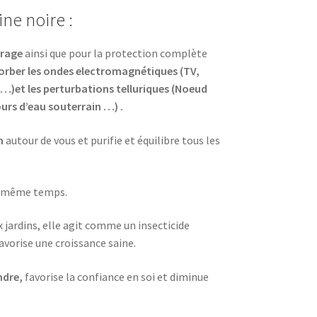
ine noire :
rage
ainsi que pour la protection complète
orber les ondes electromagnétiques (TV,
…)et les perturbations telluriques (Noeud
urs d’eau souterrain …)
.
n
autour de vous et purifie et équilibre tous les
 en même temps.
x jardins, elle agit comme un insecticide
favorise une croissance saine.
ndre,
favorise la confiance en soi et diminue