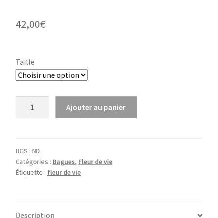
42,00
€
Taille
quantité
Ajouter au panier
de
Bague
Atlante
UGS :
ND
Catégories :
Bagues
,
Fleur de vie
Étiquette :
fleur de vie
Description