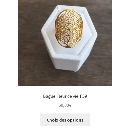
Bague Fleur de vie T.59
59,00
€
Ce
Choix des options
produit