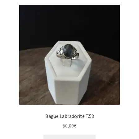
a
plusieurs
variations.
Les
options
peuvent
être
choisies
sur
la
page
du
produit
Bague Labradorite T.58
50,00
€