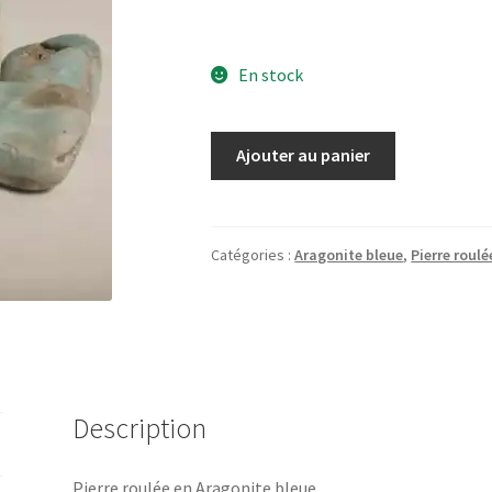
En stock
quantité
Ajouter au panier
de
Aragonite
bleue
Catégories :
Aragonite bleue
,
Pierre roulé
Description
Pierre roulée en Aragonite bleue.