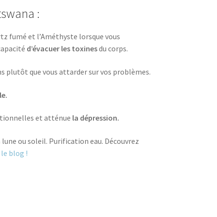
tswana :
rtz fumé et l’Améthyste lorsque vous
 capacité
d’évacuer les toxines
du corps.
ons plutôt que vous attarder sur vos problèmes.
le.
otionnelles et atténue
la dépression.
 lune ou soleil. Purification eau. Découvrez
 le blog !