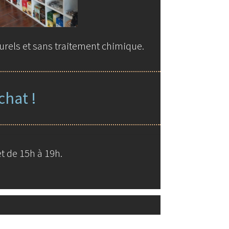
urels et sans traitement chimique.
chat !
t de 15h à 19h.
ue de Miss Larimar 2026
with WooCommerce
.