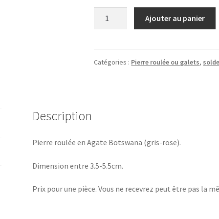
quantité
Ajouter au panier
de
Agate
Botswana
Catégories :
Pierre roulée ou galets
,
sold
Description
Pierre roulée en Agate Botswana (gris-rose).
Dimension entre 3.5-5.5cm.
Prix pour une pièce. Vous ne recevrez peut être pas la m