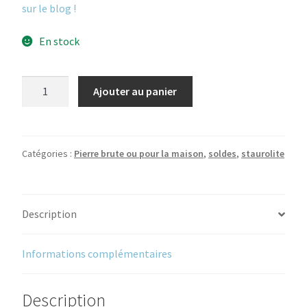
sur le blog !
En stock
quantité
Ajouter au panier
de
Staurolite
2cm
Catégories :
Pierre brute ou pour la maison
,
soldes
,
staurolite
Description
Informations complémentaires
Description