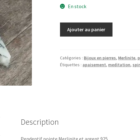
En stock
quantité
Ajouter au panier
de
Pendentif
Merlinite
Catégories :
Bijoux en pierres
,
Merlinite
,
p
Étiquettes :
apaisement
,
meditation
,
spi
Description
Pendentif pointe Merlinite et argent 925.