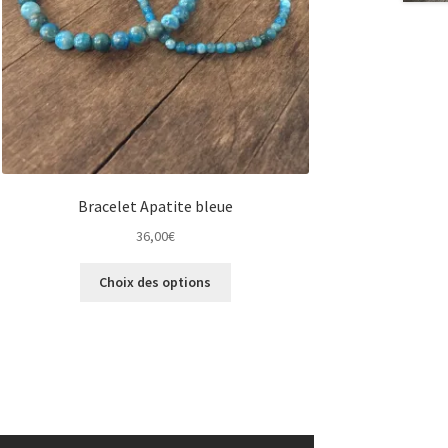
Bracelet Apatite bleue
36,00
€
Ce
Choix des options
produit
a
plusieurs
variations.
Les
options
peuvent