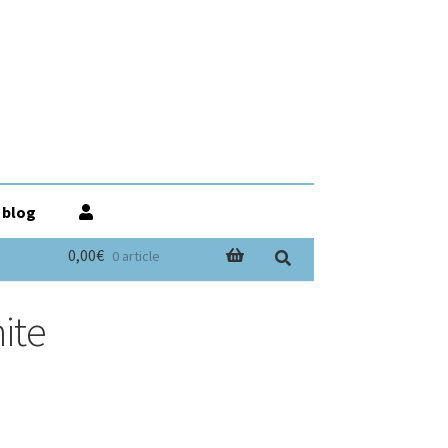
 blog
0,00€
0 article
ite