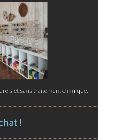
être
choisies
sur
la
page
du
produit
urels et sans traitement chimique.
chat !