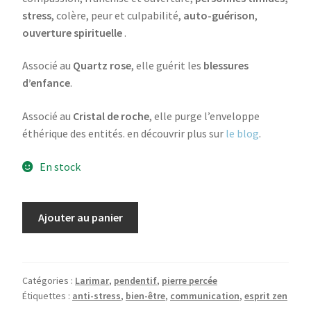
stress
, colère, peur et culpabilité,
auto-guérison
,
ouverture spirituelle
.
Associé au
Quartz rose
, elle guérit les
blessures
d’enfance
.
Associé au
Cristal de roche
, elle purge l’enveloppe
éthérique des entités. en découvrir plus sur
le blog
.
En stock
quantité
Ajouter au panier
de
Pendentif
Larimar
Catégories :
Larimar
,
pendentif
,
pierre percée
Étiquettes :
anti-stress
,
bien-être
,
communication
,
esprit zen