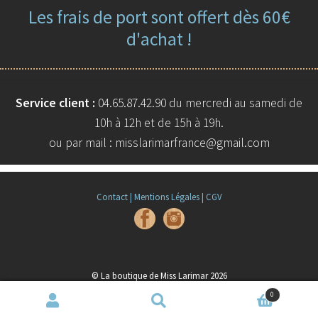
Les frais de port sont offert dès 60€
d'achat !
Service client :
04.65.87.42.90 du mercredi au samedi de
10h à 12h et de 15h à 19h.
ou par mail : misslarimarfrance@gmail.com
Contact |
Mentions Légales |
CGV
© La boutique de Miss Larimar 2026
Built with WooCommerce
.
0
Recherche
Recherche