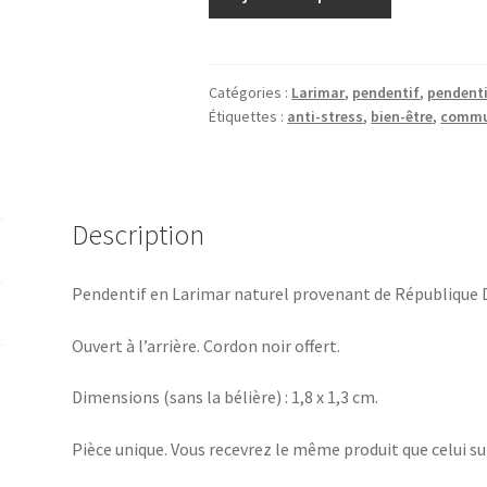
de
Pendentif
Larimar
Catégories :
Larimar
,
pendentif
,
pendenti
Étiquettes :
anti-stress
,
bien-être
,
commu
Description
Pendentif en Larimar naturel provenant de République 
Ouvert à l’arrière. Cordon noir offert.
Dimensions (sans la bélière) : 1,8 x 1,3 cm.
Pièce unique. Vous recevrez le même produit que celui su