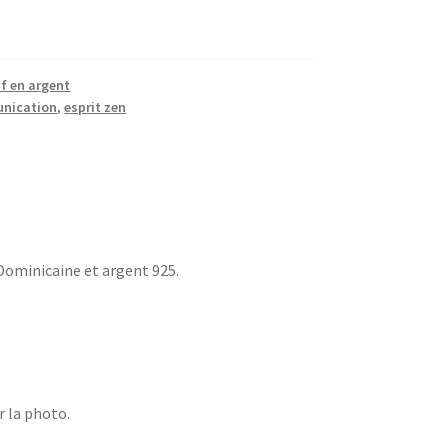
f en argent
nication
,
esprit zen
Dominicaine et argent 925.
r la photo.