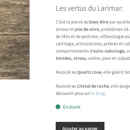
Les vertus du Larimar:
C’est la pierre du
bien-être
par excelle
amour et
joie de vivre
, problèmes lié
de tête et de poitrine, réflexologie p
cartilage, articulations, artères et ca
comportements d
‘auto-sabotage,
c
timides,
stress
, colère, peur et culpab
Associé au
Quartz rose
, elle guérit le
Associé au
Cristal de roche
, elle purg
découvrir plus sur
le blog
.
En stock
quantité
Ajouter au panier