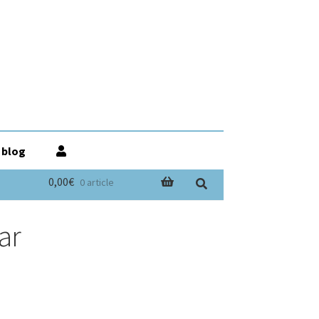
 blog
0,00€
0 article
ar