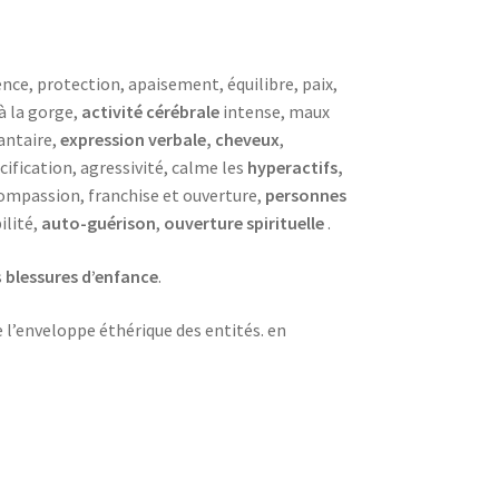
nce, protection, apaisement, équilibre, paix,
 à la gorge,
activité cérébrale
intense, maux
lantaire,
expression verbale, cheveux
,
lcification, agressivité, calme les
hyperactifs,
ompassion, franchise et ouverture,
personnes
ilité,
auto-guérison
,
ouverture spirituelle
.
s
blessures d’enfance
.
e l’enveloppe éthérique des entités. en