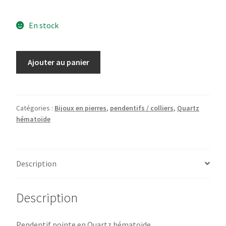
En stock
quantité
Ajouter au panier
de
Pendentif
en
Quartz
Catégories :
Bijoux en pierres
,
pendentifs / colliers
,
Quartz
hématoïde
hématoïde
Description
Description
Pendentif pointe en Quartz hématoïde