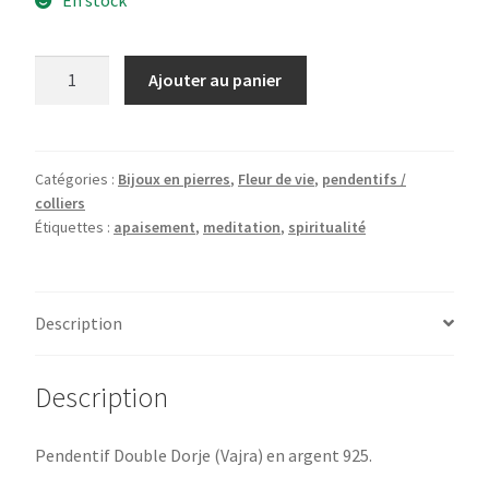
quantité
Ajouter au panier
de
Pendentif
Double
Dorje
Catégories :
Bijoux en pierres
,
Fleur de vie
,
pendentifs /
colliers
Étiquettes :
apaisement
,
meditation
,
spiritualité
Description
Description
Pendentif Double Dorje (Vajra) en argent 925.