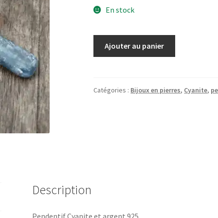
En stock
quantité
Ajouter au panier
de
Pendentif
Cyanite
Catégories :
Bijoux en pierres
,
Cyanite
,
pe
Description
Pendentif Cyanite et argent 925.