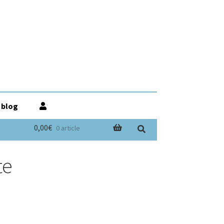
 blog
0,00€
0 article
te