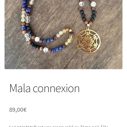
Mala connexion
89,00
€
Le
Lapis lazuli
est une pierre relié au 3ème oeil. Elle