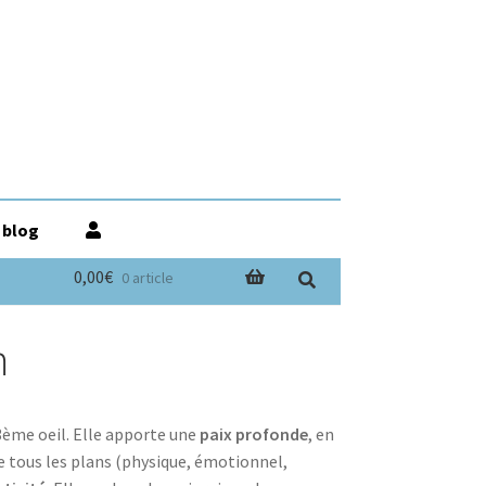
 blog
0,00€
0 article
m
 3ème oeil. Elle apporte une
paix profonde
, en
se tous les plans (physique, émotionnel,