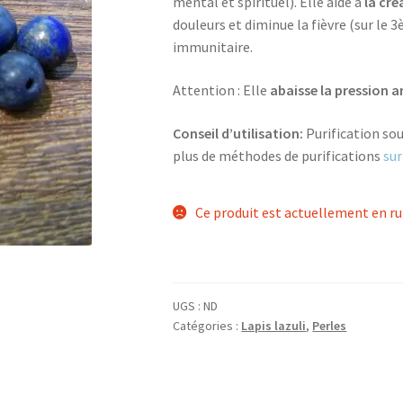
mental et spirituel). Elle aide à
la cré
douleurs et diminue la fièvre (sur le
immunitaire.
Attention : Elle
abaisse la pression ar
Conseil d’utilisation:
Purification sou
plus de méthodes de purifications
sur
Ce produit est actuellement en ru
UGS :
ND
Catégories :
Lapis lazuli
,
Perles