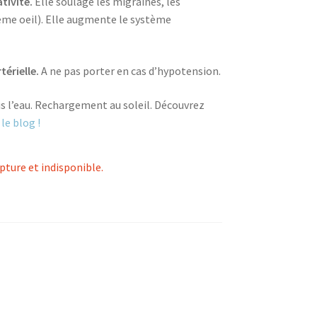
ativité.
Elle soulage les migraines, les
 3ème oeil). Elle augmente le système
térielle.
A ne pas porter en cas d’hypotension.
s l’eau. Rechargement au soleil. Découvrez
 le blog !
pture et indisponible.