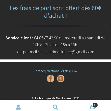
Les frais de port sont offert dès 60€
d'achat !
Service client :
04.65.87.42.90 du mercredi au samedi de
10h à 12h et de 15h à 19h.
ou par mail : misslarimarfrance@gmail.com
Contact |
Mentions Légales |
CGV
© La boutique de Miss Larimar 2026
Built with WooCommerce
.
0
Recherche
Recherche