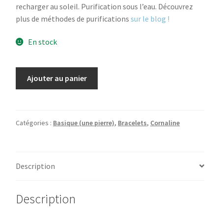
recharger au soleil. Purification sous l’eau. Découvrez
plus de méthodes de purifications
sur le blog !
En stock
quantité
Ajouter au panier
de
Bracelet
Cornaline
Catégories :
Basique (une pierre)
,
Bracelets
,
Cornaline
Description
Description