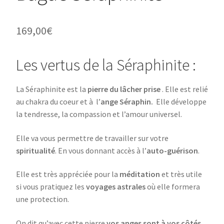
169,00
€
Les vertus de la Séraphinite :
La Séraphinite est la
pierre du lâcher prise
. Elle est relié
au chakra du coeur et à l’
ange Séraphin.
Elle développe
la tendresse, la compassion et l’amour universel.
Elle va vous permettre de travailler sur votre
spiritualité
. En vous donnant accès à l’
auto-guérison
.
Elle est très appréciée pour la
méditation
et très utile
si vous pratiquez les
voyages astrales
où elle formera
une protection.
On dit qu’avec cette pierre
vos anges sont à vos côtés.