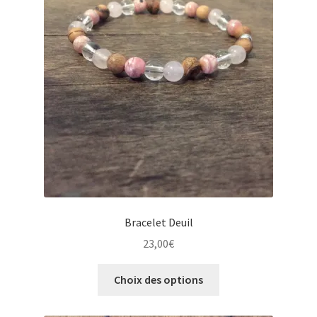
Bracelet Deuil
23,00
€
Ce
Choix des options
produit
a