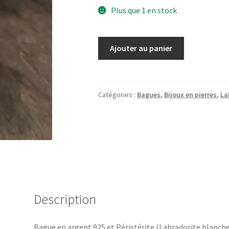
Plus que 1 en stock
quantité
Ajouter au panier
de
Bague
Péristérite
(T.52)
Catégories :
Bagues
,
Bijoux en pierres
,
La
Description
Bague en argent 925 et Péristérite (Labradorite blanche)