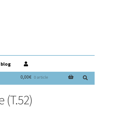
 blog
0,00€
0 article
e (T.52)