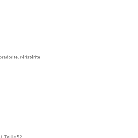
bradorite
,
Péristérite
. Taille 52