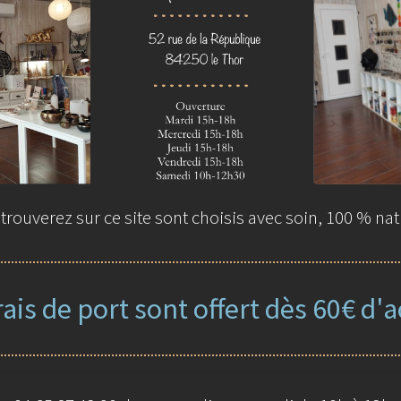
rouverez sur ce site sont choisis avec soin, 100 % nat
rais de port sont offert dès 60€ d'a