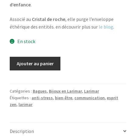
d’enfance
.
Associé au
Cristal de roche
, elle purge l’enveloppe
éthérique des entités. en découvrir plus sur
le blog
.
En stock
quantité
Ajouter au panier
de
Bague
Larimar
T.60
Catégories :
Bagues
,
Bijoux en Larimar
,
Larimar
Étiquettes :
anti-stress
,
bien-être
,
communication
,
esprit
zen
,
larimar
Description