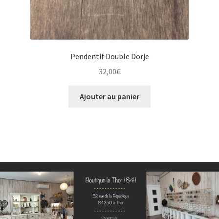
du
produit
Pendentif Double Dorje
32,00
€
Ajouter au panier