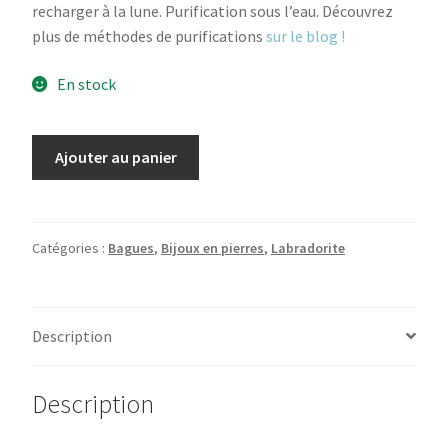
recharger à la lune. Purification sous l’eau. Découvrez
plus de méthodes de purifications
sur le blog !
En stock
quantité
Ajouter au panier
de
Bague
Labradorite
T.58
Catégories :
Bagues
,
Bijoux en pierres
,
Labradorite
Description
Description