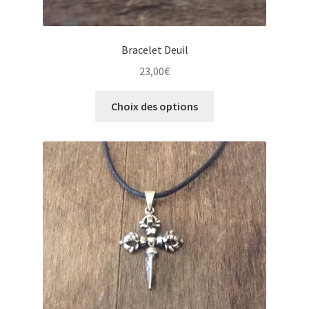
Bracelet Deuil
23,00
€
Ce
Choix des options
produit
a
plusieurs
variations.
Les
options
peuvent
être
choisies
sur
la
page