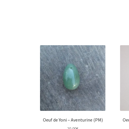
Oeuf de Yoni – Aventurine (PM)
Oeu
20,00
€