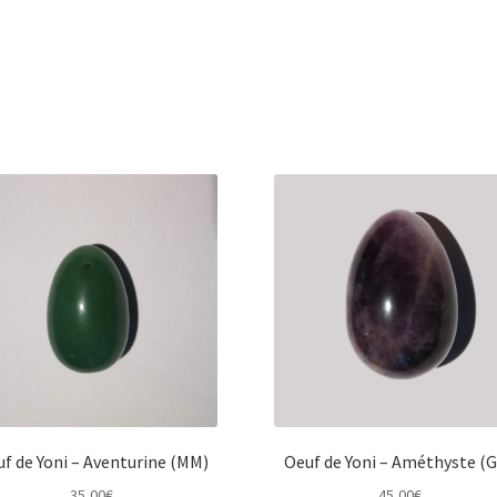
f de Yoni – Aventurine (MM)
Oeuf de Yoni – Améthyste (
35,00
€
45,00
€