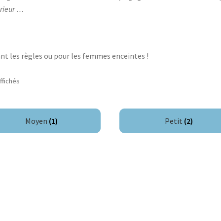
érieur …
nt les règles ou pour les femmes enceintes !
Trié
affichés
du
plus
récent
Moyen
(1)
Petit
(2)
au
plus
ancien