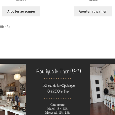
Ajouter au panier
Ajouter au panier
Trié
affichés
du
plus
récent
au
plus
ancien