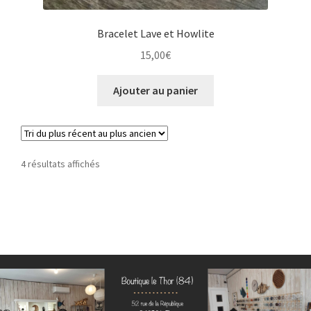
Bracelet Lave et Howlite
15,00
€
Ajouter au panier
Trié
4 résultats affichés
du
plus
récent
au
plus
ancien