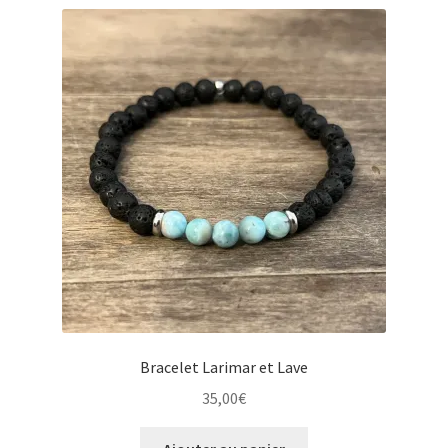
récent
au
plus
ancien
Bracelet Larimar et Lave
35,00
€