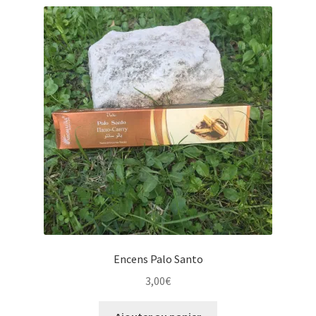
récent
au
plus
ancien
Encens Palo Santo
3,00
€